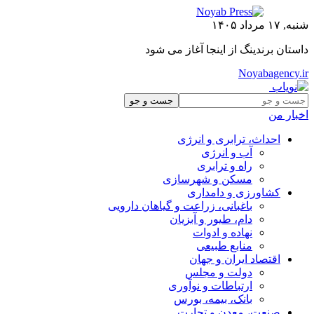
شنبه, ۱۷ مرداد ۱۴۰۵
داستان برندینگ از اینجا آغاز می شود
Noyabagency.ir
اخبار من
احداث، ترابری و انرژی
آب و انرژی
راه و ترابری
مسکن و شهرسازی
کشاورزی و دامداری
باغبانی، زراعت و گیاهان دارویی
دام، طیور و آبزیان
نهاده و ادوات
منابع طبیعی
اقتصاد ایران و جهان
دولت و مجلس
ارتباطات و نوآوری
بانک، بیمه، بورس
صنعت، معدن و تجارت