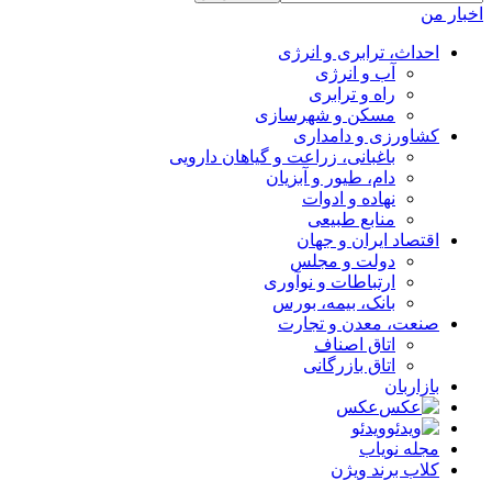
اخبار من
احداث، ترابری و انرژی
آب و انرژی
راه و ترابری
مسکن و شهرسازی
کشاورزی و دامداری
باغبانی، زراعت و گیاهان دارویی
دام، طیور و آبزیان
نهاده و ادوات
منابع طبیعی
اقتصاد ایران و جهان
دولت و مجلس
ارتباطات و نوآوری
بانک، بیمه، بورس
صنعت، معدن و تجارت
اتاق اصناف
اتاق بازرگانی
بازاربان
عکس
ویدئو
مجله نویاب
کلاب برند ویژن