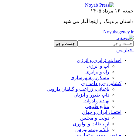
جمعه, ۱۶ مرداد ۱۴۰۵
داستان برندینگ از اینجا آغاز می شود
Noyabagency.ir
اخبار من
احداث، ترابری و انرژی
آب و انرژی
راه و ترابری
مسکن و شهرسازی
کشاورزی و دامداری
باغبانی، زراعت و گیاهان دارویی
دام، طیور و آبزیان
نهاده و ادوات
منابع طبیعی
اقتصاد ایران و جهان
دولت و مجلس
ارتباطات و نوآوری
بانک، بیمه، بورس
صنعت، معدن و تجارت