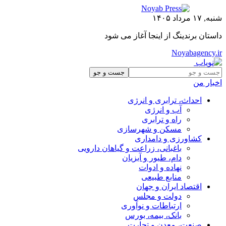
شنبه, ۱۷ مرداد ۱۴۰۵
داستان برندینگ از اینجا آغاز می شود
Noyabagency.ir
اخبار من
احداث، ترابری و انرژی
آب و انرژی
راه و ترابری
مسکن و شهرسازی
کشاورزی و دامداری
باغبانی، زراعت و گیاهان دارویی
دام، طیور و آبزیان
نهاده و ادوات
منابع طبیعی
اقتصاد ایران و جهان
دولت و مجلس
ارتباطات و نوآوری
بانک، بیمه، بورس
صنعت، معدن و تجارت