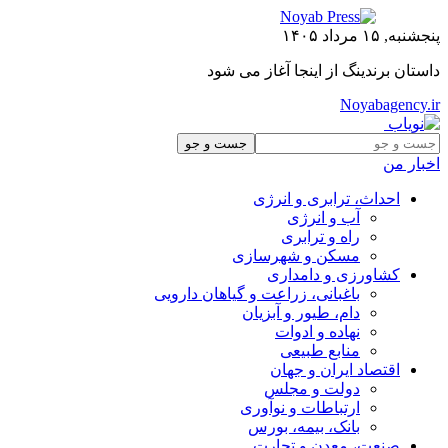
پنجشنبه, ۱۵ مرداد ۱۴۰۵
داستان برندینگ از اینجا آغاز می شود
Noyabagency.ir
اخبار من
احداث، ترابری و انرژی
آب و انرژی
راه و ترابری
مسکن و شهرسازی
کشاورزی و دامداری
باغبانی، زراعت و گیاهان دارویی
دام، طیور و آبزیان
نهاده و ادوات
منابع طبیعی
اقتصاد ایران و جهان
دولت و مجلس
ارتباطات و نوآوری
بانک، بیمه، بورس
صنعت، معدن و تجارت