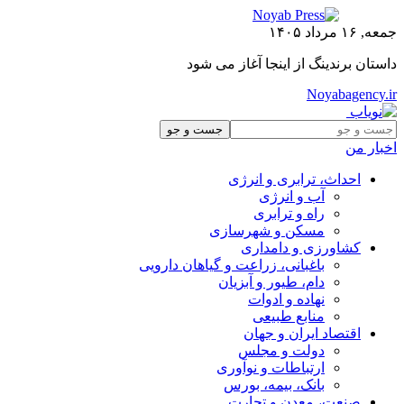
جمعه, ۱۶ مرداد ۱۴۰۵
داستان برندینگ از اینجا آغاز می شود
Noyabagency.ir
اخبار من
احداث، ترابری و انرژی
آب و انرژی
راه و ترابری
مسکن و شهرسازی
کشاورزی و دامداری
باغبانی، زراعت و گیاهان دارویی
دام، طیور و آبزیان
نهاده و ادوات
منابع طبیعی
اقتصاد ایران و جهان
دولت و مجلس
ارتباطات و نوآوری
بانک، بیمه، بورس
صنعت، معدن و تجارت