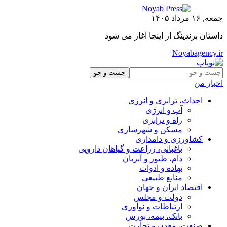
جمعه, ۱۶ مرداد ۱۴۰۵
داستان برندینگ از اینجا آغاز می شود
Noyabagency.ir
اخبار من
احداث، ترابری و انرژی
آب و انرژی
راه و ترابری
مسکن و شهرسازی
کشاورزی و دامداری
باغبانی، زراعت و گیاهان دارویی
دام، طیور و آبزیان
نهاده و ادوات
منابع طبیعی
اقتصاد ایران و جهان
دولت و مجلس
ارتباطات و نوآوری
بانک، بیمه، بورس
صنعت، معدن و تجارت