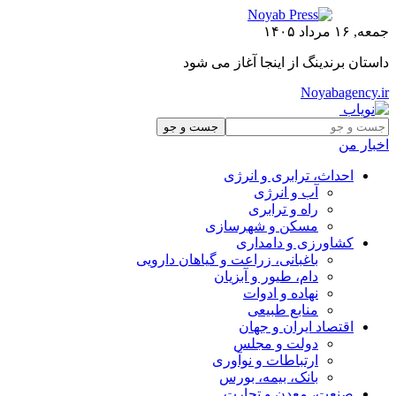
جمعه, ۱۶ مرداد ۱۴۰۵
داستان برندینگ از اینجا آغاز می شود
Noyabagency.ir
اخبار من
احداث، ترابری و انرژی
آب و انرژی
راه و ترابری
مسکن و شهرسازی
کشاورزی و دامداری
باغبانی، زراعت و گیاهان دارویی
دام، طیور و آبزیان
نهاده و ادوات
منابع طبیعی
اقتصاد ایران و جهان
دولت و مجلس
ارتباطات و نوآوری
بانک، بیمه، بورس
صنعت، معدن و تجارت