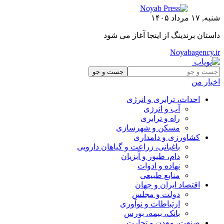
شنبه, ۱۷ مرداد ۱۴۰۵
داستان برندینگ از اینجا آغاز می شود
Noyabagency.ir
اخبار من
احداث، ترابری و انرژی
آب و انرژی
راه و ترابری
مسکن و شهرسازی
کشاورزی و دامداری
باغبانی، زراعت و گیاهان دارویی
دام، طیور و آبزیان
نهاده و ادوات
منابع طبیعی
اقتصاد ایران و جهان
دولت و مجلس
ارتباطات و نوآوری
بانک، بیمه، بورس
صنعت، معدن و تجارت