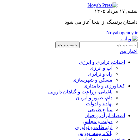
شنبه, ۱۷ مرداد ۱۴۰۵
داستان برندینگ از اینجا آغاز می شود
Noyabagency.ir
اخبار من
احداث، ترابری و انرژی
آب و انرژی
راه و ترابری
مسکن و شهرسازی
کشاورزی و دامداری
باغبانی، زراعت و گیاهان دارویی
دام، طیور و آبزیان
نهاده و ادوات
منابع طبیعی
اقتصاد ایران و جهان
دولت و مجلس
ارتباطات و نوآوری
بانک، بیمه، بورس
صنعت، معدن و تجارت