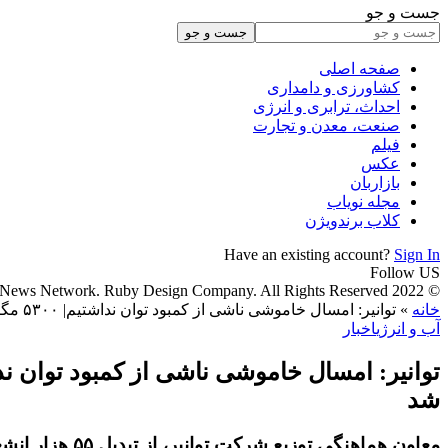
جست و جو
صفحه اصلی
کشاورزی و دامداری
احداث، ترابری و انرژی
صنعت، معدن و تجارت
فیلم
عکس
بازاربان
مجله نویاب
کلاب برندویژن
Have an existing account?
Sign In
Follow US
© 2022 Foxiz News Network. Ruby Design Company. All Rights Reserved.
خانه
»
توانیر: امسال خاموشی ناشی از کمبود توان نداشتیم| ۵۳۰۰ مگاوات نیروگاه خورشیدی وارد مدار شد
آب و انرژی
اخبار
شد