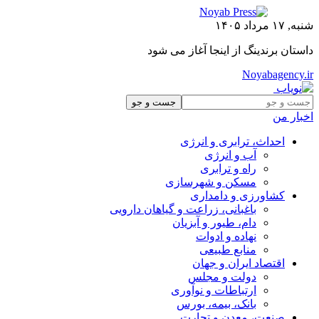
شنبه, ۱۷ مرداد ۱۴۰۵
داستان برندینگ از اینجا آغاز می شود
Noyabagency.ir
اخبار من
احداث، ترابری و انرژی
آب و انرژی
راه و ترابری
مسکن و شهرسازی
کشاورزی و دامداری
باغبانی، زراعت و گیاهان دارویی
دام، طیور و آبزیان
نهاده و ادوات
منابع طبیعی
اقتصاد ایران و جهان
دولت و مجلس
ارتباطات و نوآوری
بانک، بیمه، بورس
صنعت، معدن و تجارت