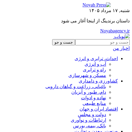
شنبه, ۱۷ مرداد ۱۴۰۵
داستان برندینگ از اینجا آغاز می شود
Noyabagency.ir
اخبار من
احداث، ترابری و انرژی
آب و انرژی
راه و ترابری
مسکن و شهرسازی
کشاورزی و دامداری
باغبانی، زراعت و گیاهان دارویی
دام، طیور و آبزیان
نهاده و ادوات
منابع طبیعی
اقتصاد ایران و جهان
دولت و مجلس
ارتباطات و نوآوری
بانک، بیمه، بورس
صنعت، معدن و تجارت