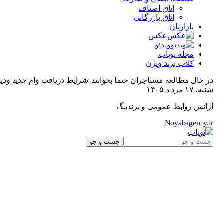
اتاق اصناف
اتاق بازرگانی
بازاربان
عکس
ویدئو
مجله نویاب
کلاب برند ویژن
در حال مطالعه
مستاجران حتما بخوانند| شرایط دریافت وام جدید ودیع
شنبه, ۱۷ مرداد ۱۴۰۵
آژانس روابط عمومی و برندینگ
Noyabagency.ir