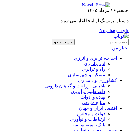
جمعه, ۱۶ مرداد ۱۴۰۵
داستان برندینگ از اینجا آغاز می شود
Noyabagency.ir
اخبار من
احداث، ترابری و انرژی
آب و انرژی
راه و ترابری
مسکن و شهرسازی
کشاورزی و دامداری
باغبانی، زراعت و گیاهان دارویی
دام، طیور و آبزیان
نهاده و ادوات
منابع طبیعی
اقتصاد ایران و جهان
دولت و مجلس
ارتباطات و نوآوری
بانک، بیمه، بورس
صنعت، معدن و تجارت