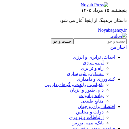
پنجشنبه, ۱۵ مرداد ۱۴۰۵
داستان برندینگ از اینجا آغاز می شود
Noyabagency.ir
اخبار من
احداث، ترابری و انرژی
آب و انرژی
راه و ترابری
مسکن و شهرسازی
کشاورزی و دامداری
باغبانی، زراعت و گیاهان دارویی
دام، طیور و آبزیان
نهاده و ادوات
منابع طبیعی
اقتصاد ایران و جهان
دولت و مجلس
ارتباطات و نوآوری
بانک، بیمه، بورس
صنعت، معدن و تجارت