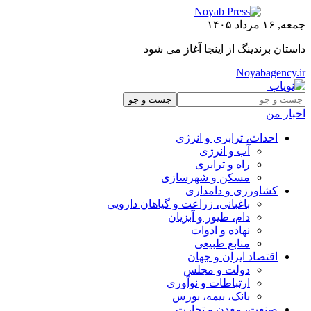
جمعه, ۱۶ مرداد ۱۴۰۵
داستان برندینگ از اینجا آغاز می شود
Noyabagency.ir
اخبار من
احداث، ترابری و انرژی
آب و انرژی
راه و ترابری
مسکن و شهرسازی
کشاورزی و دامداری
باغبانی، زراعت و گیاهان دارویی
دام، طیور و آبزیان
نهاده و ادوات
منابع طبیعی
اقتصاد ایران و جهان
دولت و مجلس
ارتباطات و نوآوری
بانک، بیمه، بورس
صنعت، معدن و تجارت