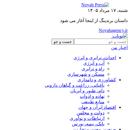
شنبه, ۱۷ مرداد ۱۴۰۵
داستان برندینگ از اینجا آغاز می شود
Noyabagency.ir
اخبار من
احداث، ترابری و انرژی
آب و انرژی
راه و ترابری
مسکن و شهرسازی
کشاورزی و دامداری
باغبانی، زراعت و گیاهان دارویی
دام، طیور و آبزیان
نهاده و ادوات
منابع طبیعی
اقتصاد ایران و جهان
دولت و مجلس
ارتباطات و نوآوری
بانک، بیمه، بورس
صنعت، معدن و تجارت