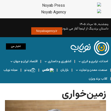
از می شود
Noyabagency.ir
اخبار من
کشاورزی و دامداری
اقتصاد ایران و جهان
بازاربان
عکس
ویدئو
مجله نویاب
ری