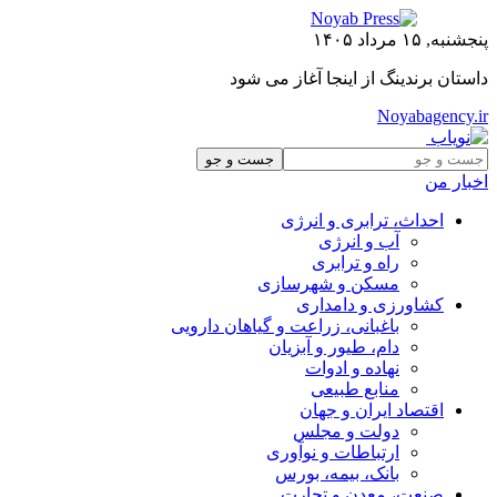
پنجشنبه, ۱۵ مرداد ۱۴۰۵
داستان برندینگ از اینجا آغاز می شود
Noyabagency.ir
اخبار من
احداث، ترابری و انرژی
آب و انرژی
راه و ترابری
مسکن و شهرسازی
کشاورزی و دامداری
باغبانی، زراعت و گیاهان دارویی
دام، طیور و آبزیان
نهاده و ادوات
منابع طبیعی
اقتصاد ایران و جهان
دولت و مجلس
ارتباطات و نوآوری
بانک، بیمه، بورس
صنعت، معدن و تجارت