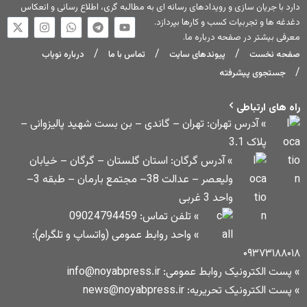
دهای رسانه ای به مطالبه گری، اطلاع رسانی و انعکاس
ارها بپردازد.
اره ما
.
های سایت
تماس با ما
درباره نویاب
تهران – گاندی – بن بست شهید پالیزوانی –
 گرگان: استان گلستان – گرگان – خیابان
ولیعصر – عدالت 38– مجتمع بارمان – طبقه 3–
» تلفن تماس: 09024794459
» واحد روابط عمومی (واتساپ و تلگرام):
info@noyabpress
news@no