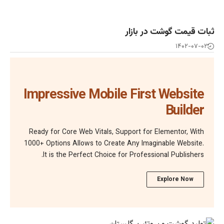
 بازار
Impressive Mobile Fir
Ready for Core Web Vitals, Support fo
1000+ Options Allows to Create Any Im
It is the Perfect Choice for Profes