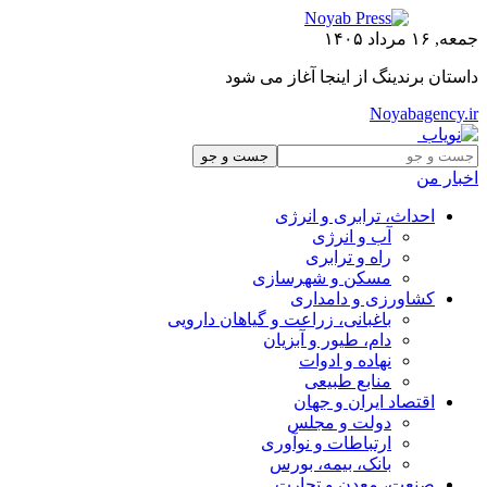
جمعه, ۱۶ مرداد ۱۴۰۵
داستان برندینگ از اینجا آغاز می شود
Noyabagency.ir
اخبار من
احداث، ترابری و انرژی
آب و انرژی
راه و ترابری
مسکن و شهرسازی
کشاورزی و دامداری
باغبانی، زراعت و گیاهان دارویی
دام، طیور و آبزیان
نهاده و ادوات
منابع طبیعی
اقتصاد ایران و جهان
دولت و مجلس
ارتباطات و نوآوری
بانک، بیمه، بورس
صنعت، معدن و تجارت