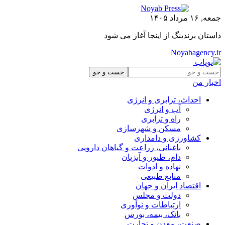
جمعه, ۱۶ مرداد ۱۴۰۵
داستان برندینگ از اینجا آغاز می شود
Noyabagency.ir
اخبار من
احداث، ترابری و انرژی
آب و انرژی
راه و ترابری
مسکن و شهرسازی
کشاورزی و دامداری
باغبانی، زراعت و گیاهان دارویی
دام، طیور و آبزیان
نهاده و ادوات
منابع طبیعی
اقتصاد ایران و جهان
دولت و مجلس
ارتباطات و نوآوری
بانک، بیمه، بورس
صنعت، معدن و تجارت