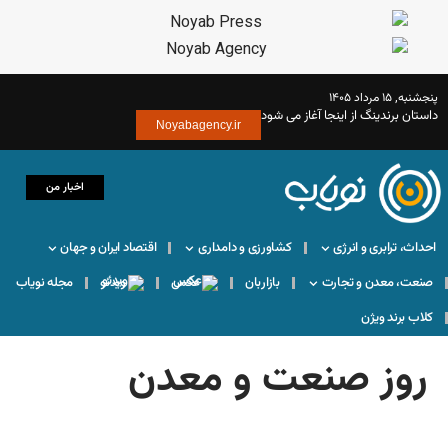
 می شود
Noyabagency.ir
اخبار من
کشاورزی و دامداری
اقتصاد ایران و جهان
بازاربان
عکس
ویدئو
مجله نویاب
ت و معدن