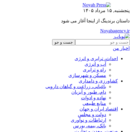
پنجشنبه, ۱۵ مرداد ۱۴۰۵
داستان برندینگ از اینجا آغاز می شود
Noyabagency.ir
اخبار من
احداث، ترابری و انرژی
آب و انرژی
راه و ترابری
مسکن و شهرسازی
کشاورزی و دامداری
باغبانی، زراعت و گیاهان دارویی
دام، طیور و آبزیان
نهاده و ادوات
منابع طبیعی
اقتصاد ایران و جهان
دولت و مجلس
ارتباطات و نوآوری
بانک، بیمه، بورس
صنعت، معدن و تجارت