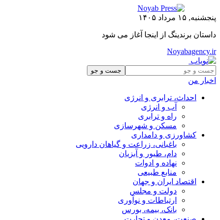
پنجشنبه, ۱۵ مرداد ۱۴۰۵
داستان برندینگ از اینجا آغاز می شود
Noyabagency.ir
اخبار من
احداث، ترابری و انرژی
آب و انرژی
راه و ترابری
مسکن و شهرسازی
کشاورزی و دامداری
باغبانی، زراعت و گیاهان دارویی
دام، طیور و آبزیان
نهاده و ادوات
منابع طبیعی
اقتصاد ایران و جهان
دولت و مجلس
ارتباطات و نوآوری
بانک، بیمه، بورس
صنعت، معدن و تجارت