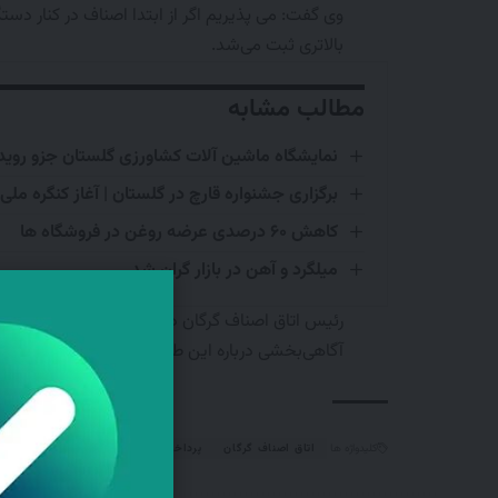
وی گفت: می پذیریم اگر از ابتدا اصناف در کنار دس
بالاتری ثبت می‌شد.
مطالب مشابه
نمایشگاه ماشین آلات کشاورزی گلستان جزو رو
برگزاری جشنواره قارچ در گلستان | آغاز کنگره ملی باغبانی 
کاهش ۶۰ درصدی عرضه روغن در فروشگاه ها
میلگرد و آهن در بازار گران شد
رئیس اتاق اصناف گرگان در پایان تاکید کرد: تجربه 
آگاهی‌بخشی درباره این طرح‌ در طول سال به‌عنوان 
کلیدواژه ها
اتاق اصناف گرگان
پرداخت مالیات
محمد ذاکرزاده
ن