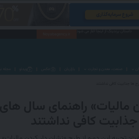
داستان برندینگ از اینجا آغاز می شود
Noyabagency.ir
ان
صنعت، معدن و تجارت
بازاربان
عکس
ویدئو
مجله نو
رح ها جذابیت کافی نداشتند
ن مالیات» راهنمای سال های
 جذابیت کافی نداشتند
ت: تجربه این دوره از طرح «نشان دار کردن مالیات»