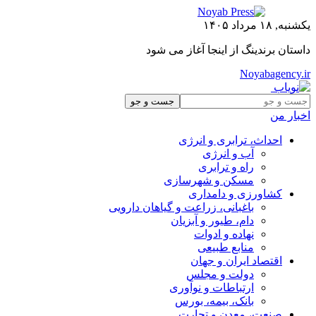
یکشنبه, ۱۸ مرداد ۱۴۰۵
داستان برندینگ از اینجا آغاز می شود
Noyabagency.ir
اخبار من
احداث، ترابری و انرژی
آب و انرژی
راه و ترابری
مسکن و شهرسازی
کشاورزی و دامداری
باغبانی، زراعت و گیاهان دارویی
دام، طیور و آبزیان
نهاده و ادوات
منابع طبیعی
اقتصاد ایران و جهان
دولت و مجلس
ارتباطات و نوآوری
بانک، بیمه، بورس
صنعت، معدن و تجارت