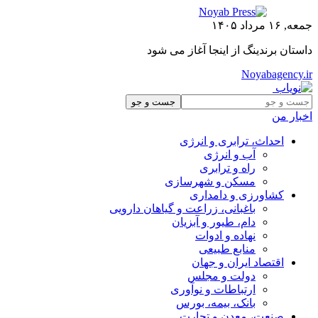
جمعه, ۱۶ مرداد ۱۴۰۵
داستان برندینگ از اینجا آغاز می شود
Noyabagency.ir
اخبار من
احداث، ترابری و انرژی
آب و انرژی
راه و ترابری
مسکن و شهرسازی
کشاورزی و دامداری
باغبانی، زراعت و گیاهان دارویی
دام، طیور و آبزیان
نهاده و ادوات
منابع طبیعی
اقتصاد ایران و جهان
دولت و مجلس
ارتباطات و نوآوری
بانک، بیمه، بورس
صنعت، معدن و تجارت