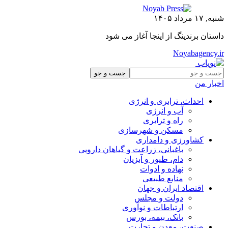
شنبه, ۱۷ مرداد ۱۴۰۵
داستان برندینگ از اینجا آغاز می شود
Noyabagency.ir
اخبار من
احداث، ترابری و انرژی
آب و انرژی
راه و ترابری
مسکن و شهرسازی
کشاورزی و دامداری
باغبانی، زراعت و گیاهان دارویی
دام، طیور و آبزیان
نهاده و ادوات
منابع طبیعی
اقتصاد ایران و جهان
دولت و مجلس
ارتباطات و نوآوری
بانک، بیمه، بورس
صنعت، معدن و تجارت