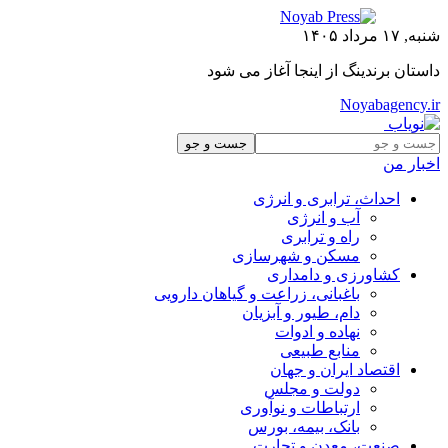
شنبه, ۱۷ مرداد ۱۴۰۵
داستان برندینگ از اینجا آغاز می شود
Noyabagency.ir
اخبار من
احداث، ترابری و انرژی
آب و انرژی
راه و ترابری
مسکن و شهرسازی
کشاورزی و دامداری
باغبانی، زراعت و گیاهان دارویی
دام، طیور و آبزیان
نهاده و ادوات
منابع طبیعی
اقتصاد ایران و جهان
دولت و مجلس
ارتباطات و نوآوری
بانک، بیمه، بورس
صنعت، معدن و تجارت